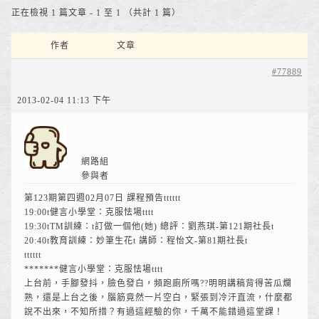
正在檢視 1 篇文章 - 1 至 1 （共計 1 篇）
作者
文章
#77889
2013-02-04 11:13 下午
網路組
參與者
第123期第四週02月07日 課程預告tttttt
19:00t健言小學堂：克服怯場tttt
19:30tTM訓練：t訂做一個他(她) 總評：劉燕琪-第121期社長t
20:40t教育訓練：妙筆生花t 講師：程怡文-第81期社長t
tttttt
*******健言小學堂：克服怯場tttt
上台前，手腳發抖，臉色發白，頻跑廁所嗎??明明講稿背得苦瓜爛
熟，還是上台之後，腦筋竟然一片空白，緊張到冷汗直流，什麼都
說不出來，不知所措？有過這經驗的你，千萬不能錯過這堂課！