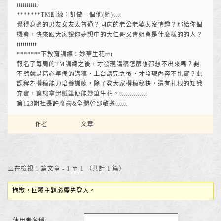
ttttttttttt
*******TM訓練：訂做一個他(她)tttt
覺得身邊的男友女友太普通？同床的老公老婆太沒情趣？那給你個
機會，快來跟大家說你夢想中的大仁哥又青姐會是什麼樣的的人？
tttttttttt
*******下教育訓練：妙筆生花tttt
報名了每周的TM訓練之後，才發現講稿怎麼想都想不出來嗎？要
不然就是精心準備的講稿，上台講完之後，才發現內容不扎實？此
課程為撰稿能力培養訓練，除了教大家撰稿秘訣，還有扎根的知識
充實，讓您拿起紙筆便能妙筆生花。tttttttttttttt
第123期社長許彥豪&全體幹部敬邀tttttt
作者
文章
正在檢視 1 篇文章 - 1 至 1 （共計 1 篇）
抱歉，回覆主題必需先登入。
使用者名稱: