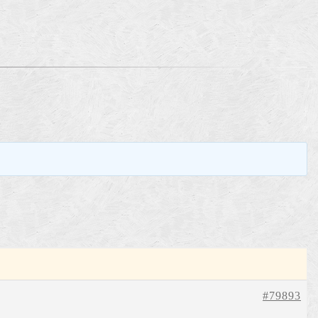
。
#79893