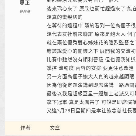
到那邊原先以為只有自己一個人
思正
後來瑀心來了 原欣也衝忙趕過來了 能
參與者
還真的蠻親切的
在等待的過程中 隱約看到一位高個子很
還代表友社前來聯誼 原來是鮑大人 個
就在兩位優秀雙心姊妹花的強烈監督之
應該說愛心的關懷之下 展開我的交流
比賽中雖然沒有順利晉級 但也讓我知道
掌控 流暢度 內容的安排 要更注意改進
另一方面高個子鮑大人真的越來越顯眼
因為他從定題演講到即席演講一路過關
最後以我是超級巨星一題加上老派又可
拿下冠軍 真是太厲害了 可說是即席演講
又逢3月28日星期四是本社鮑念慈社長
作者
文章