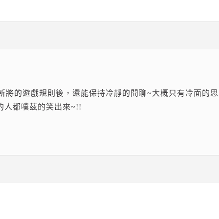
斬將的遊戲規則後，還能保持冷靜的閒聊~大概只有冷面的思
的人都噗茲的笑出來~!!