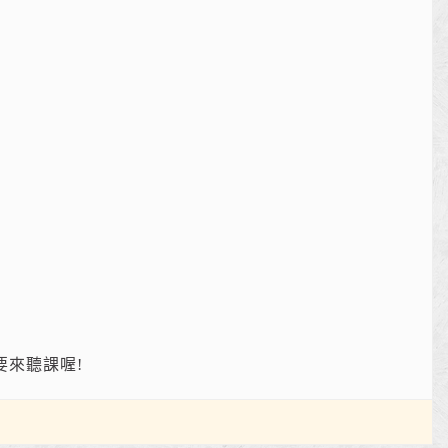
要來聽課喔!