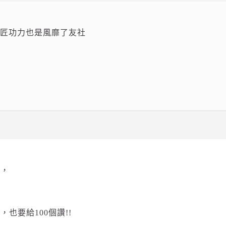
笑匠功力也是風靡了友社
合，
也要給100個讚!!