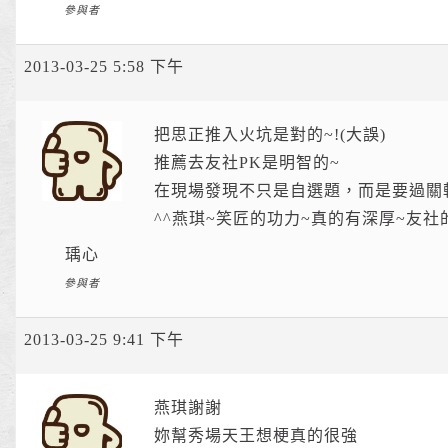
參與者
2013-03-25 5:58 下午
把思正推入火坑是對的~!(大誤)
推薦去友社PK是明智的~
在現場發現不只是自選題，而是要過關
^^燕琪~笑匠的功力~真的有深厚~友社
瑀心
參與者
2013-03-25 9:41 下午
燕琪謝謝
妳幫秀場天王想梗真的很強