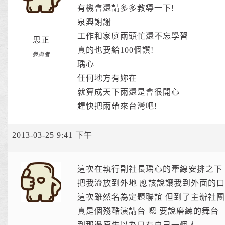
有機會還請多多教導一下!
泉興謝謝
工作和家庭兩頭忙還不忘學習
思正
真的也要給100個讚!
參與者
瑀心
任何地方有妳在
就算成天下雨還是會很開心
趕快把雨帶來台灣吧!
2013-03-25 9:41 下午
這次在執行副社長瑀心的牽線安排之下
把我流放到外地 應該說讓我到外面的
這次雖然名為定題聯誼 但到了主辦社團
真是個殘酷演講台 嗯 要說磨練的舞台