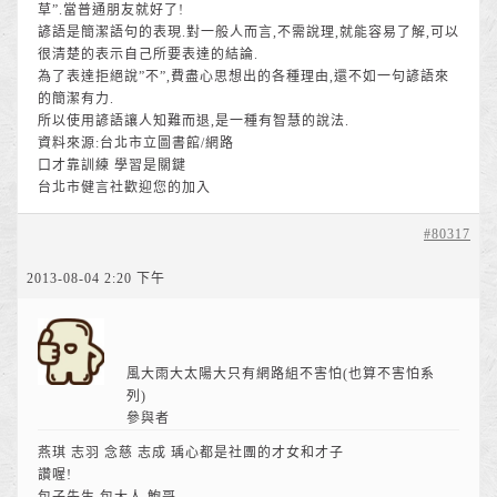
草”.當普通朋友就好了!
諺語是簡潔語句的表現.對一般人而言,不需說理,就能容易了解,可以
很清楚的表示自己所要表達的結論.
為了表達拒絕說”不”,費盡心思想出的各種理由,還不如一句諺語來
的簡潔有力.
所以使用諺語讓人知難而退,是一種有智慧的說法.
資料來源:台北市立圖書館/網路
口才靠訓練 學習是關鍵
台北市健言社歡迎您的加入
#80317
2013-08-04 2:20 下午
風大雨大太陽大只有網路組不害怕(也算不害怕系
列)
參與者
燕琪 志羽 念慈 志成 瑀心都是社團的才女和才子
讚喔!