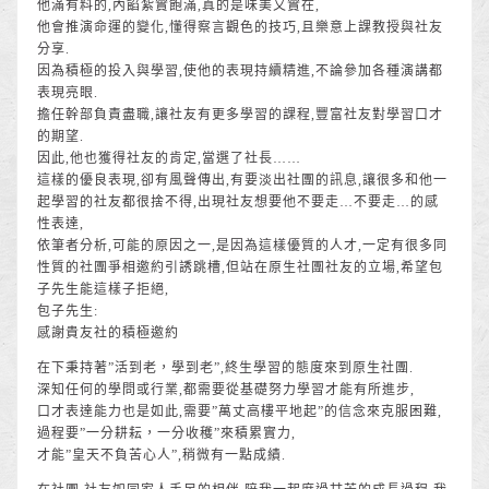
他滿有料的,內餡紮實飽滿,真的是味美又實在,
他會推演命運的變化,懂得察言觀色的技巧,且樂意上課教授與社友
分享.
因為積極的投入與學習,使他的表現持續精進,不論參加各種演講都
表現亮眼.
擔任幹部負責盡職,讓社友有更多學習的課程,豐富社友對學習口才
的期望.
因此,他也獲得社友的肯定,當選了社長……
這樣的優良表現,卻有風聲傳出,有要淡出社團的訊息,讓很多和他一
起學習的社友都很捨不得,出現社友想要他不要走…不要走…的感
性表達,
依筆者分析,可能的原因之一,是因為這樣優質的人才,一定有很多同
性質的社團爭相邀約引誘跳槽,但站在原生社團社友的立場,希望包
子先生能這樣子拒絕,
包子先生:
感謝貴友社的積極邀約
在下秉持著”活到老，學到老”,終生學習的態度來到原生社團.
深知任何的學問或行業,都需要從基礎努力學習才能有所進步,
口才表達能力也是如此,需要”萬丈高樓平地起”的信念來克服困難,
過程要”一分耕耘，一分收穫”來積累實力,
才能”皇天不負苦心人”,稍微有一點成績.