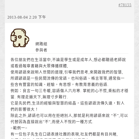
#78155
2013-08-04 2:20 下午
網路組
參與者
各位朋友們在生活當中,不論是學生或是成年人,想必都聽過老師說
或看過報章書籍與大眾傳播媒體,
使用諺語來說明人世間的道理,引導我們思考,來開啟我們的智慧,
所謂諺語是一些民間流傳的常語，也叫俗語、格言等等,通常指一
些含有豐富的知識、經驗，有思想，有教育意義的俗語.
例如：良言一句三冬暖,惡語傷人六月寒. 掌舵的心不慌,乘船的才穩
當. 有理走遍天下,無理寸步難行.
它是先民們,生活的經驗與智慧的結晶，這些諺語流傳久遠，對人
們的影響很大！
除此之外,諺語也可以用在拒絕別人,那就是利用諺語來說 “不”,可以
代替因為直接說出”不”,而使人不悅的一種方式.
<範例一>
有一位包子先生在口語表達社團的表現,社友們都是有目共睹,