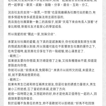
在社團,社友如同家人手足的相伴,陪我一起度過甘苦的成長過程,我
們一起學習、歡笑、感動、鼓勵、分享、磨合、互助、分工,
況且社友的支持”一張票,一世情”也是我繼續為社團付出的動力,有
很多情誼有很多感恩是無法用言語形容的,
而且我在社團算數一數二的高個子,就算”天塌下來自有長人頂著”才
會比較穩,新進社友才能安心的學習成長.
所以我愛的就”獨此一家,別無分店”.
承蒙友社社團的愛戴,在下真的是感激萬分,你也知道我對原生社團
的情感真的難以割捨,所以我儘可能在不影響原生社團的運作之下,
在有空檔時,能到貴社分享在下的一點經驗,就心滿意足了.
<範例二>
如果朋友要向你借錢,對方總是借了之後,又找各種理由不還,但還是
厚臉皮向你借,
你就可以說:”前債未清,免開尊口”.來表示以前所欠的錢,未還清之
前,就不要再說借貸的話.
<範例三>
如果有男生已經和妳互稱男女朋友,但是社會的誘惑力量很大,男生
被小三所迷惑,忘了當初的承諾,走錯了方向.
經過一段時間之後,又想起妳的好,妳才是他真正值得在一起的人,回
過頭來要找妳復合.
對於這種不負責任的男生,妳不喜歡就可以拒絕說:”好馬不吃回頭