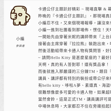
卡通公仔主題趴好精彩 ~ 現場直擊 & 
昨晚的『卡通公仔主題趴』，那現場真
小編忍不住，又來個現場報導，讓沒來
小編一進到社團看到那場佈，愣住！天
一開始先由穿著米妮的講師帶來『上台
小編
接著由主席穿著『拉拉熊』裝跑出來，
參與者
然後活動組帶來卡通人物有獎問答，好
~ 請問Hello Kitty 是甚麼星座的？
天啊，真的有人答對耶！還有獎品拿！
而後就進入那嚴謹的三分鐘TM，題目
講員、講評都有特別的裝扮或帶公仔來
有hello kitty、哆啦A夢、素還真、海盜
很難想像麼多可愛的卡通人物，如果超
當然會鈴，這是正式TM，講員講評可
中場休息時，大家都忍不住在旁邊拍起