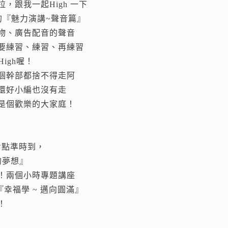
，跟我一起High 一下
的『魅力演講~聲音篇』
物、廣告配音的聲音
要練習、練習、再練習
igh喔！
個幹部都捨不得走阿
還好小編也沒有走
是個歡樂的大家庭！
七點準時到，
的夢想』
！兩個小時專題講座
『幸福學 ~ 邁向圓滿』
！