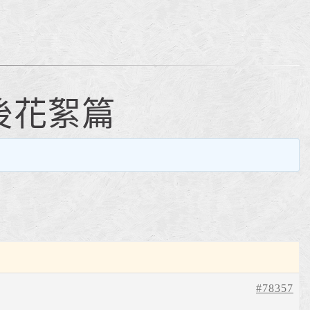
。
後花絮篇
#78357