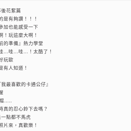
幕後花絮篇
的是有夠讚！！！
參加也能感受一下
啊！玩這麼大啊！
前的準備』熱力學堂
哇…哇…哇…！太酷了！
好玩歐
最好是有人知道！
『我最喜歡的卡通公仔』
喔
帽…..
時真的忍心鈴下去嗎？
是一點都不馬虎
照片來，真歡樂！