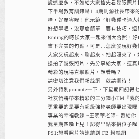
說這麼多，不如給大家搶先看幾張照片拉
下半場教育訓練是114期則源社長帶來
哇，好厲害喔！他示範了好幾種卡通人
好想學喔，沒那麼簡單！要有技巧，還
Ending的時候大家一起來個大合照，好H
畫下完美的句點，可是…怎麼發現好幾
大家又玩起來、聊起來、拍起照來了，
搶拍了幾張照片，先分享給大家，這真
精彩的現場直擊照片，想看嗎？
請密切注意我們粉絲網！敬請期待！
另外特別promote一下，下星期四記得
社友們將帶來精彩的三分鐘小TM『我
更重要的是要有超級強棒老師要出現囉
專業的幸福教練 ~王明華老師~ 帶給你
我星期四晚上見！記得早點來搶位子喔
PS1:想看照片請連結到 FB 粉絲網