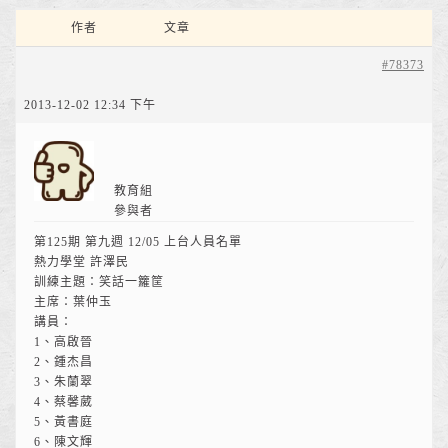
作者
文章
#78373
2013-12-02 12:34 下午
教育組
參與者
第125期 第九週 12/05 上台人員名單
熱力學堂 許澤民
訓練主題：笑話一籮筐
主席：葉仲玉
講員：
1、高啟晉
2、鍾杰昌
3、朱蘭翠
4、蔡馨葳
5、黃書庭
6、陳文輝