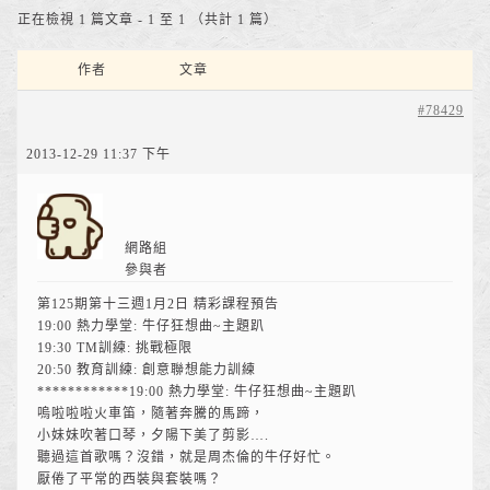
正在檢視 1 篇文章 - 1 至 1 （共計 1 篇）
作者
文章
#78429
2013-12-29 11:37 下午
網路組
參與者
第125期第十三週1月2日 精彩課程預告
19:00 熱力學堂: 牛仔狂想曲~主題趴
19:30 TM訓練: 挑戰極限
20:50 教育訓練: 創意聯想能力訓練
************19:00 熱力學堂: 牛仔狂想曲~主題趴
嗚啦啦啦火車笛，隨著奔騰的馬蹄，
小妹妹吹著口琴，夕陽下美了剪影….
聽過這首歌嗎？沒錯，就是周杰倫的牛仔好忙。
厭倦了平常的西裝與套裝嗎？