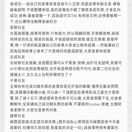
會成功~~說自己的故事就會容易引人注意,但是故事有點太長,導致
最後超時,不過整體來說,真的是親自示範了願意承認失敗,才會走向
成功,很棒,最後提醒一下,因為是中文TM,有用英文時,記得要解釋一
下,在比賽時沒解釋會被扣分
旻郁社友
台風很穩健,故事背很熟,行有餘力,所以環顧四周,手勢都很棒,結語
用林肯的名言,噴泉的高度,不會超過他的源頭,做全文串連,首尾呼
應,唯一可惜的點是講自己的故事大家會比較有感覺~~然後講自己
因為這個故事之後有了什麼樣的改變或啟發,大家會更有感覺
志成社友
先給新社友鼓勵,並提醒定場可以不緊張,很棒,由於社友超時,其實可
以引導社友把故事縮短,另外就是時間分配不均勻,給第二位社友的
建議太少,太久沒上台對鈴聲陌生了:P
子豪社友
全場有抓住成功跟失敗的差異就是在於強烈動機,懂得互動及問問
題,其實講完動機以後,可以談一下減肥這些事情對自己產生什麼影
響,除了減十公斤,應該還有其他例子可以講,大家會想聽下去,也會更
瞭解你,全部講自己成功跟失敗的故事,不要跳到Jordan 那邊,主題就
會更集中,大家也會更有印象
建華社友
破題是態度決定成功與失敗,(題外話私心覺得這句破題是我今天最
喜歡的,社團待久就知道,態度真的決定一切),說故事時很有畫面也