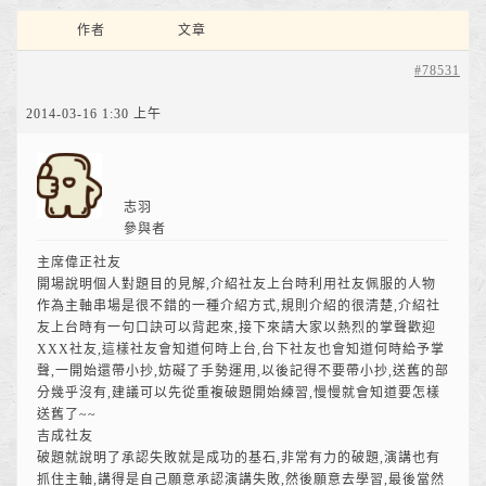
作者
文章
#78531
2014-03-16 1:30 上午
志羽
參與者
主席偉正社友
開場說明個人對題目的見解,介紹社友上台時利用社友佩服的人物
作為主軸串場是很不錯的一種介紹方式,規則介紹的很清楚,介紹社
友上台時有一句口訣可以背起來,接下來請大家以熱烈的掌聲歡迎
XXX社友,這樣社友會知道何時上台,台下社友也會知道何時給予掌
聲,一開始還帶小抄,妨礙了手勢運用,以後記得不要帶小抄,送舊的部
分幾乎沒有,建議可以先從重複破題開始練習,慢慢就會知道要怎樣
送舊了~~
吉成社友
破題就說明了承認失敗就是成功的基石,非常有力的破題,演講也有
抓住主軸,講得是自己願意承認演講失敗,然後願意去學習,最後當然