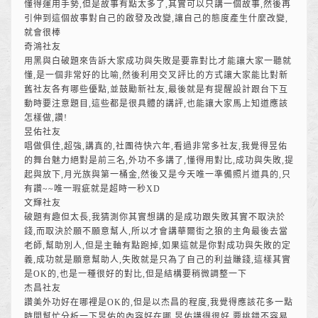
懂得運用手勢,但是故事有點太多了,其實可以只講一個故事,然後再
引伸到這個故事對自己的啟發及改變,讓自己的態度產生什麼改變,
就會很棒
奇鴻社友
用黑與白破題來告訴大家成功與失敗是要靠對比才能讓大家一聽就
懂,是一個非常好的比喻,然後利用交叉評比的方式讓大家能比對新
舊社友各有哪些優點,並鼓勵新社友,最後就是有提醒設計跟台下互
動時要注意題目,這些都是很具體的講評,也能讓大家馬上知道應該
怎樣做,讚!
昱佑社友
唱做俱佳,超強,講真的,社團待快六年,看過非常多社友,我覺得昱佑
的舞台魅力絕對是前三名,外功不多講了,懂得用對比,成功與失敗,提
起與放下,月光族與第一桶金,然後又是今天唯一準備照片道具的,只
有讚~~唯一瑕疵就是超時一秒XD
文輝社友
破題有趣但太長,我猜測你其實想講的是成功跟失敗其實不取決於
錢,而取決於願不願意幫人,所以才會講華爾街之狼的主角最後去當
老師,幫助別人,但是主軸有點跑掉,如果這就是你對成功與失敗的定
義,成功就是願意幫助人,失敗就是只為了自己的利益賺錢,這樣其實
是OK的,也是一種很好的對比,但是結構要稍微調整一下
杰昌社友
讚美外功好在哪裡是OK的,但是以杰昌的程度,我覺得應該花多一點
時間幫忙分析一下昱佑的內容好在哪,昱佑講得很好,要挑錯不容易,