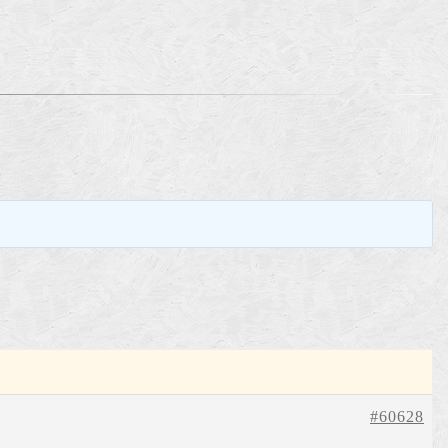
。
#60628