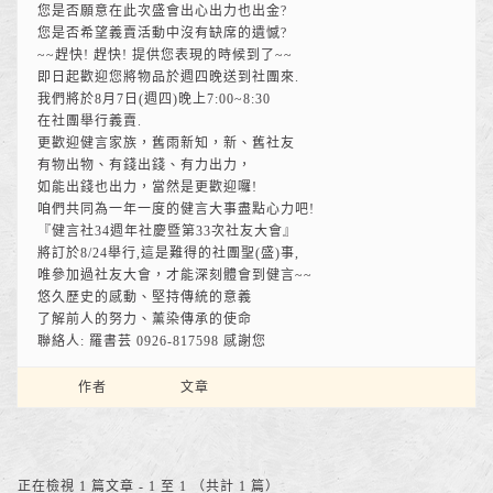
您是否願意在此次盛會出心出力也出金?
您是否希望義賣活動中沒有缺席的遺憾?
~~趕快! 趕快! 提供您表現的時候到了~~
即日起歡迎您將物品於週四晚送到社團來.
我們將於8月7日(週四)晚上7:00~8:30
在社團舉行義賣.
更歡迎健言家族，舊雨新知，新、舊社友
有物出物、有錢出錢、有力出力，
如能出錢也出力，當然是更歡迎囉!
咱們共同為一年一度的健言大事盡點心力吧!
『健言社34週年社慶暨第33次社友大會』
將訂於8/24舉行,這是難得的社團聖(盛)事,
唯參加過社友大會，才能深刻體會到健言~~
悠久歷史的感動、堅持傳統的意義
了解前人的努力、薰染傳承的使命
聯絡人: 羅書芸 0926-817598 感謝您
作者
文章
正在檢視 1 篇文章 - 1 至 1 （共計 1 篇）