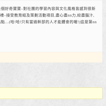
n是個好奇寶寶–對社團的學習內容與文化風格皆感到很新
禮–接受教育組及策劃活動項目,盡心盡nn力,絞盡腦汁,
點…(哈!哈!只有當過幹部的人才能體會的喔!)這是第nn