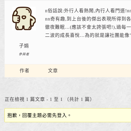
n俗話說:外行人看熱鬧,內行人看門道
nn奇有趣,到上台後的傑出表現所得到各
徹夜難眠…(應該不會太誇張吧!),過每
二波的成長喜悅…為的就是讓社團能像
子娟
參與者
作者
文章
正在檢視 1 篇文章 - 1 至 1 （共計 1 篇）
抱歉，回覆主題必需先登入。