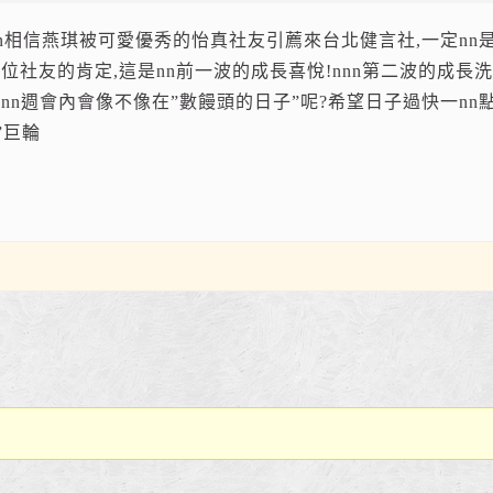
!nn相信燕琪被可愛優秀的怡真社友引薦來台北健言社,一定n
位社友的肯定,這是nn前一波的成長喜悅!nnn第二波的成長洗
一nn週會內會像不像在”數饅頭的日子”呢?希望日子過快一nn點
”巨輪