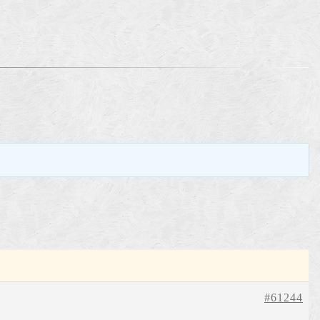
。
#61244