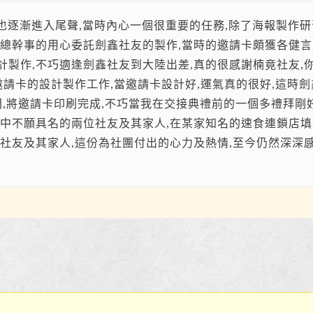
期也逐漸進入尾聲,當時內心一個很重要的任務,除了海報製作研習
總幹事的用心委託劍鑫社友的製作,當時的邀請卡頗獲各健言
製作,不巧適逢劍鑫社友到大陸出差,真的很感謝楠竟社友,
邀請卡的設計製作工作,當邀請卡設計好,運氣真的很好,這時
,將邀請卡印刷完成,不巧當我在交接典禮前的一個多禮拜剛
中不願具名的兩位社友及其家人,在某家知名的速食連鎖店填
社友及其家人,這份為社團付出的心力及熱情,至今仍然深深