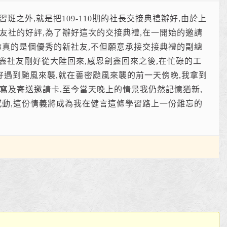
班之外,就是把109-110期的社長交接典禮辦好,由於上
友社的好評,為了辦好這次的交接典禮,在一開始的邀請
你真的是個優秀的新社友,不但願意承接交接典禮的副總
劍鑫社友剛好從大陸回來,感恩劍鑫回來之後,在忙碌的工
好遇到颱風來襲,就在薔密颱風來襲的前一天傍晚,我拿到
寫及寄送邀請卡,至今當天晚上的情景我仍然記憶猶新,
感動,這份情義將成為我在健言這條學習路上一份難忘的