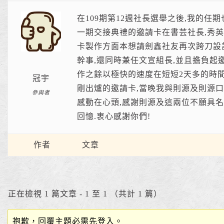
在109期第12週社長選舉之後,我的任
一期交接典禮的邀請卡在書芸社長,秀英
卡製作方面本想請劍鑫社友再次跨刀設計
幹事,還同時兼任文宣組長,並且擔負起
作之餘以極快的速度在短短2天多的時間
冠宇
剛出爐的邀請卡,當晚我與則源及則源口
參與者
感動在心頭,感謝則源及這兩位不願具名
回憶.衷心感謝你們!
作者
文章
正在檢視 1 篇文章 - 1 至 1 （共計 1 篇）
抱歉，回覆主題必需先登入。