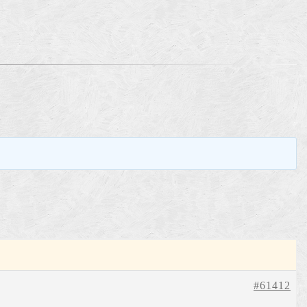
。
#61412