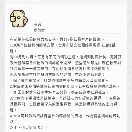
淑惠
參與者
在前幾任社長的努力及支持，與119期社長智宭的帶領下，
119期有個很特別的地方是，台北市健言社開始舉辦週末加強課
程。
從10月到12月，每月有不同的精彩主題，邀請到則源社長、羅懿芬
及郟智群等多位優秀的講師前來開課，這些講師都是由現任教育副
社長念慈一一邀請來的，在此也謝謝念慈為社團所做的努力。
個人認為健言社開辦週末課程的好處，有以下幾點好處：
1.除了會內會課程，社友們還能有更多的學習及演練機會。
2.對於從未參加過健言社會內會的朋友，若有機會參與週末課程，
可能因此對健言社產生好奇及興趣，進而成為本社的社友。
3.會內會下半場教育訓練中，有讓社友們好評價的講師，可以邀請
其授課同一主題但更深入的進階課程，或是該講師其他的主力課
程。
4.未來可以作為培訓健言社內部講師的園地，作為健言講師的練功
坊。
以上，供大家參考之。