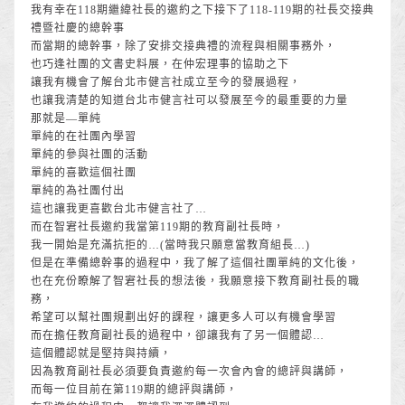
我有幸在118期繼緯社長的邀約之下接下了118-119期的社長交接典
禮暨社慶的總幹事
而當期的總幹事，除了安排交接典禮的流程與相關事務外，
也巧逢社團的文書史料展，在仲宏理事的協助之下
讓我有機會了解台北市健言社成立至今的發展過程，
也讓我清楚的知道台北市健言社可以發展至今的最重要的力量
那就是—單純
單純的在社團內學習
單純的參與社團的活動
單純的喜歡這個社團
單純的為社團付出
這也讓我更喜歡台北市健言社了…
而在智宭社長邀約我當第119期的教育副社長時，
我一開始是充滿抗拒的…(當時我只願意當教育組長…)
但是在準備總幹事的過程中，我了解了這個社團單純的文化後，
也在充份瞭解了智宭社長的想法後，我願意接下教育副社長的職
務，
希望可以幫社團規劃出好的課程，讓更多人可以有機會學習
而在擔任教育副社長的過程中，卻讓我有了另一個體認…
這個體認就是堅持與持續，
因為教育副社長必須要負責邀約每一次會內會的總評與講師，
而每一位目前在第119期的總評與講師，