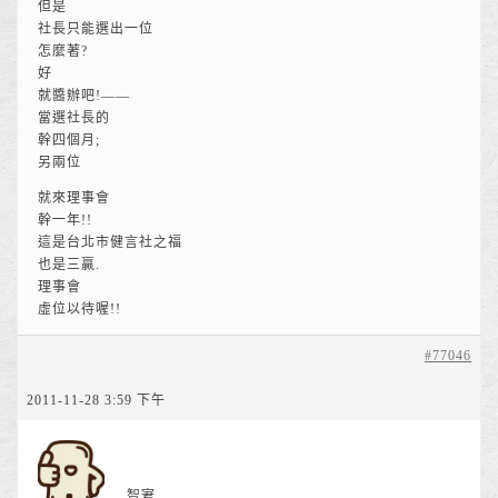
但是
社長只能選出一位
怎麼著?
好
就醬辦吧!——
當選社長的
幹四個月;
另兩位
就來理事會
幹一年!!
這是台北市健言社之福
也是三贏.
理事會
虛位以待喔!!
#77046
2011-11-28 3:59 下午
智宭