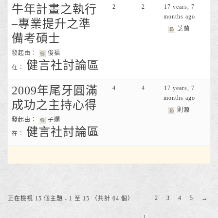
牛年計畫之執行
2
2
17 years, 7
months ago
–專業提升之準
芝蘭
備考碩士
發起由：
俊福
健言社討論區
在：
2009年尾牙圓滿
4
4
17 years, 7
months ago
成功之主持心得
則源
發起由：
子嫻
健言社討論區
在：
2
3
4
5
→
正在檢視 15 個主題 - 1 至 15 （共計 64 個）
1