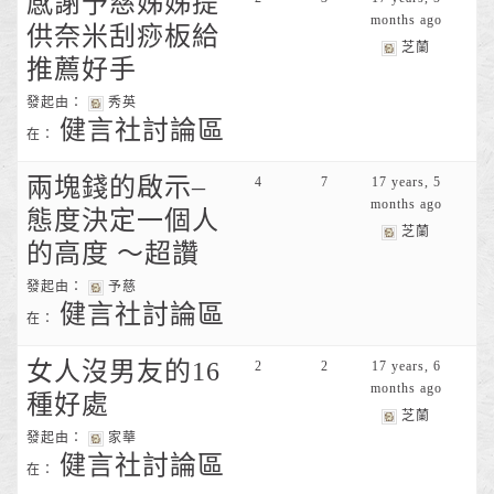
感謝予慈姊姊提
months ago
供奈米刮痧板給
芝蘭
推薦好手
發起由：
秀英
健言社討論區
在：
兩塊錢的啟示–
4
7
17 years, 5
months ago
態度決定一個人
芝蘭
的高度 ～超讚
發起由：
予慈
健言社討論區
在：
女人沒男友的16
2
2
17 years, 6
months ago
種好處
芝蘭
發起由：
家華
健言社討論區
在：