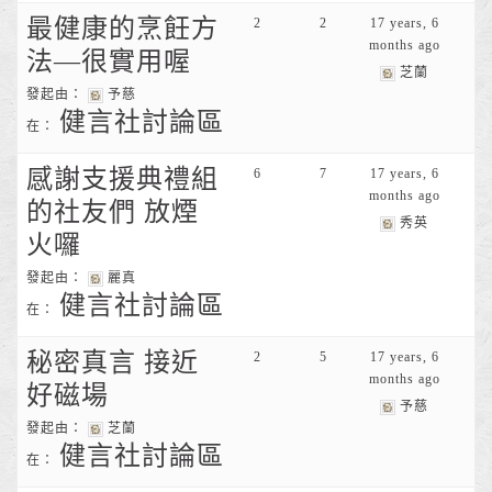
最健康的烹飪方
2
2
17 years, 6
months ago
法—很實用喔
芝蘭
發起由：
予慈
健言社討論區
在：
感謝支援典禮組
6
7
17 years, 6
months ago
的社友們 放煙
秀英
火囉
發起由：
麗真
健言社討論區
在：
秘密真言 接近
2
5
17 years, 6
months ago
好磁場
予慈
發起由：
芝蘭
健言社討論區
在：