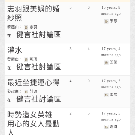
志羽跟美娟的婚
5
6
15 years, 9
months ago
紗照
予慈
發起由：
志羽
健言社討論區
在：
灌水
3
4
17 years, 4
months ago
發起由：
燕琪
芝蘭
健言社討論區
在：
最近坐捷運心得
4
9
17 years, 5
months ago
發起由：
則源
國展
健言社討論區
在：
時勢造女英雄
2
5
17 years, 5
months ago
用心的女人最動
逢時
人